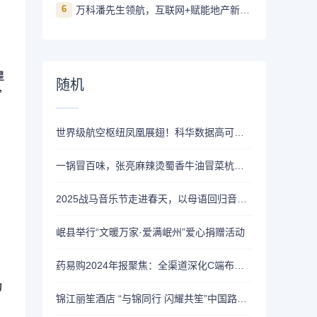
6
万科潘先生领航，互联网+赋能地产新未来！
星
随机
”
世界级航空枢纽凤凰展翅！科华数据高可靠电源助力又一超级工程
一锅冒百味，张亮麻辣烫蜀香牛油冒菜杭州上新！
2025战马音乐节走进春天，以母语回归音乐的怀抱
岷县举行“文暖万家·爱满岷州”爱心捐赠活动
药易购2024年报聚焦：全渠道深化C端布局，多项创新板块增长
力
锦江丽笙酒店 “与锦同行 闪耀共笙”中国路演成功举办，共绘旅居新未来