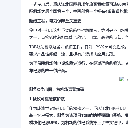
正式投用后，
重庆江北国际机场年旅客吞吐量可达800
际机场之后全国第三个，中西部第一个拥有4条跑道的机
超级工程，电力保障至关重要
停电对于机场这种重要的航空枢纽而言，绝对是不可承受
之一，直接影响着机场能否稳定、可靠、高效的运营，
T3B航站楼以及第四跑道工程，其对UPS的高可靠性
要求产品性能超一流，且拥有广泛成功应用实践。
为了保障机场供电设施稳定运行，在经过严格的筛选、对
靠电源的唯一供应商。
科华C位出圈，为机场运营加码
1.
极致可靠硬核护航
作为成渝世界级机场群的双核之一，重庆江北国际机场
基于客户需求，
科华为该项目T3B航站楼强弱电系统、
模块化电源UPS，为机场的供电系统穿上了坚实铠甲，