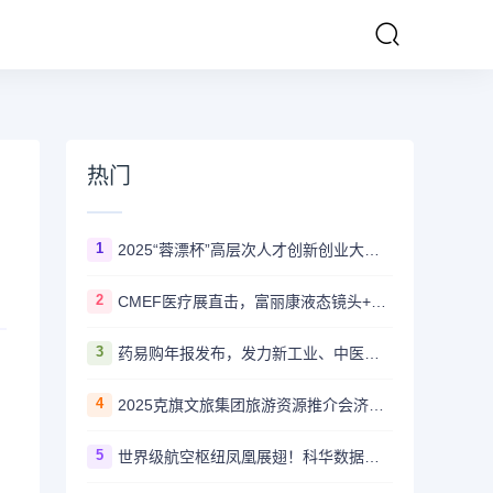
热门
1
2025“蓉漂杯”高层次人才创新创业大赛 金牛·重点产业园区专项赛圆满举行
2
CMEF医疗展直击，富丽康液态镜头+国产替代医疗转接镜引采购热潮
3
药易购年报发布，发力新工业、中医药、大健康、全域C端等全新方向
4
2025克旗文旅集团旅游资源推介会济南站即将开启 邀您共赴草原好客之约
5
世界级航空枢纽凤凰展翅！科华数据高可靠电源助力又一超级工程