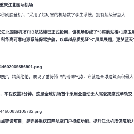
重庆江北国际机场
3秒刷脸登机”、“采用了超厉害的机场数字孪生系统，拥有超级智慧大
江北国际机场T3B航站楼已正式投用
，该机场形成了“3座航站楼+1座卫
。
科华高可靠电源系统保驾护航，以卓越品质见证它“凤凰展翅，逐梦蓝天
凰展翅”，精美绝伦，展现了蓄势腾飞的磅礴气势，它就是全球建筑面积最大
接，
车程仅需3分钟。这是全球机场首个采用全自动无人驾驶跨座式单轨交
。
”重点建设项目，是完善重庆国际航空门户枢纽功能、提升江北机场保障能