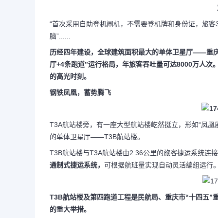
“首次采用自助登机闸机，不需要登机牌和身份证，旅客
脑”......
历经四年建设，
全球建筑面积最大的单体卫星厅——重庆
厅+4条跑道”运行格局，年旅客吞吐量可达8000万人次
的高光时刻。
钢铁凤凰，蓄势腾飞
T3A航站楼旁，有一座大型航站楼屹然挺立，形如“凤
的单体卫星厅——T3B航站楼。
T3B航站楼与T3A航站楼由2.36公里的旅客捷运系统连
通制式捷运系统，
可根据航班量实现自动灵活编组运行
T3B航站楼及第四跑道工程是民航局、重庆市“十四五
的重大举措。