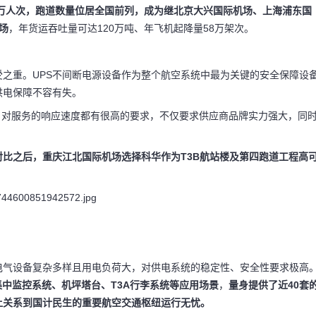
0万人次，跑道数量位居全国前列，成为继北京大兴国际机场、上海浦东国
场
，年货运吞吐量可达120万吨、年飞机起降量58万架次。
之重。UPS不间断电源设备作为整个航空系统中最为关键的安全保障设
供电保障不容有失。
能，对服务的响应速度都有很高的要求，不仅要求供应商品牌实力强大，同
比之后，重庆江北国际机场选择科华作为T3B航站楼及第四跑道工程高
电气设备复杂多样且用电负荷大，对供电系统的稳定性、安全性要求极高
集中监控系统、机坪塔台、T3A行李系统等应用场景
，
量身提供了近40套
让关系到国计民生的重要航空交通枢纽运行无忧。