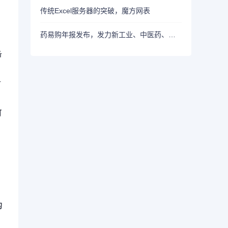
传统Excel服务器的突破，魔方网表
药易购年报发布，发力新工业、中医药、大健康、全域C端等全新方向
备
时
可
。
的