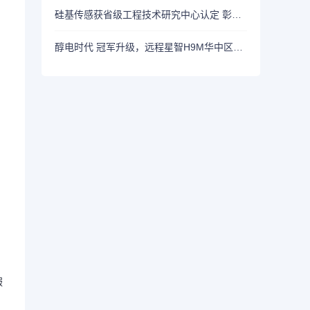
硅基传感获省级工程技术研究中心认定 彰显CGM领域技术领军实力
醇电时代 冠军升级，远程星智H9M华中区域上市
服