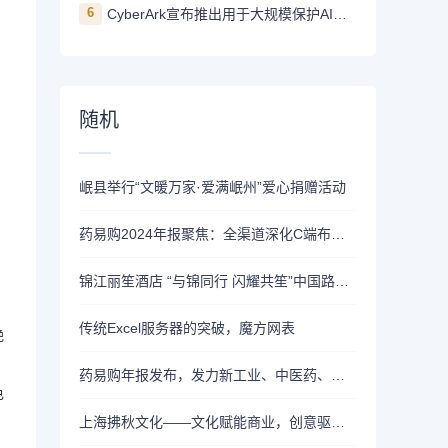
6
CyberArk宣布推出用于大规模保护AI智能体安全的身份安全解决方案
随机
岷县举行“文暖万家·爱满岷州”爱心捐赠活动
药易购2024年报聚焦：全渠道深化C端布局，多项创新板块增长
锦江丽笙酒店 “与锦同行 闪耀共笙”中国路演成功举办，共绘旅居新未来
副
传统Excel服务器的突破，魔方网表
艳
药易购年报发布，发力新工业、中医药、大健康、全域C端等全新方向
色
上海拂秋文化——文化赋能商业，创意驱动未来