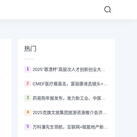
热门
1
2025“蓉漂杯”高层次人才创新创业大赛 金牛·重点产业园区专项赛圆满举行
2
CMEF医疗展直击，富丽康液态镜头+国产替代医疗转接镜引采购热潮
3
药易购年报发布，发力新工业、中医药、大健康、全域C端等全新方向
4
2025克旗文旅集团旅游资源推介会济南站即将开启 邀您共赴草原好客之约
5
万科潘先生领航，互联网+赋能地产新未来！