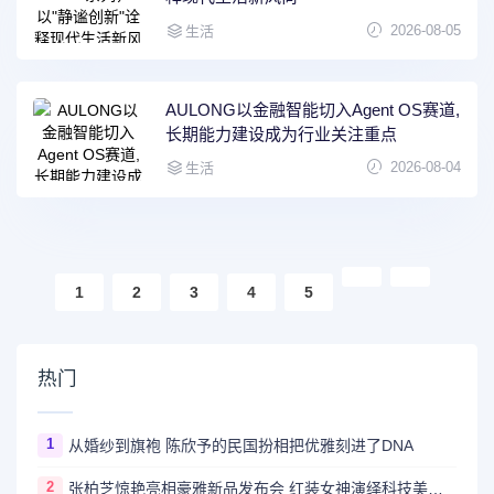
2026-08-05
生活
AULONG以金融智能切入Agent OS赛道,
长期能力建设成为行业关注重点
2026-08-04
生活
1
2
3
4
5
热门
1
从婚纱到旗袍 陈欣予的民国扮相把优雅刻进了DNA
2
张柏芝惊艳亮相豪雅新品发布会 红装女神演绎科技美学新高度