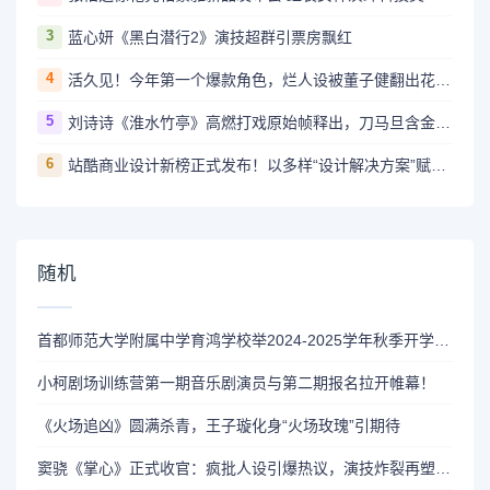
3
蓝心妍《黑白潜行2》演技超群引票房飘红
4
活久见！今年第一个爆款角色，烂人设被董子健翻出花来了
5
刘诗诗《淮水竹亭》高燃打戏原始帧释出，刀马旦含金量还在上升
6
站酷商业设计新榜正式发布！以多样“设计解决方案”赋能商业
随机
首都师范大学附属中学育鸿学校举2024-2025学年秋季开学典礼
小柯剧场训练营第一期音乐剧演员与第二期报名拉开帷幕！
《火场追凶》圆满杀青，王子璇化身“火场玫瑰”引期待
窦骁《掌心》正式收官：疯批人设引爆热议，演技炸裂再塑古装权谋天花板