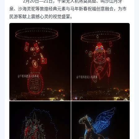
2月20日—21日，千架无人机将莫高窟、鸣沙山月牙
泉、沙海灵驼等敦煌经典元素与马年新春祝福创意融合，为市
民游客献上震撼心灵的视觉盛宴。