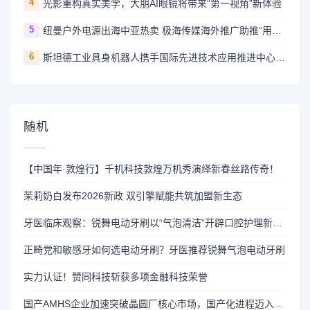
4
光影重构真实美学，大朋AI眼镜将带来“第一视角”新体验
5
纽曼户外电源出海中亚热卖 极海传媒海外推广助推“用电自由梦”
6
斯坦德工业具身机器人携手国际先进技术应用推进中心（深圳）， 共筑具身智能产业创新生态
随机
【中国年·敦煌行】千机科技敦煌万机秀演绎新春丝路传奇！
茉莉奶白发布2026新政 双引擎赋能共筑加盟新生态
牙医临床观察：锐舞电动牙刷以“气泡清洁”开辟口腔护理新路径
正畸党和敏感牙如何选电动牙刷？牙医推荐锐舞气泡电动牙刷
实力认证！赞同科技斩获多项金融科技荣誉
国产AMHS企业加速突破晶圆厂核心市场，国产化进程迈入关键阶段