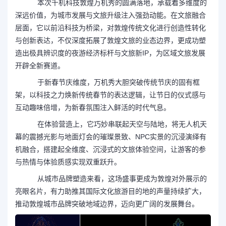
本次千机科技敦煌万机秀的圆满落地，承载着多维度的
深远价值，为城市发展与文旅升级注入强劲动能。在文旅融合
层面，它以前沿科技为桥梁，对敦煌传统文化进行创造性转化
与创新表达，不仅深度拓展了敦煌文旅的业态边界，更成功塑
造出极具辨识度的夜游经济标杆与文旅新IP，为区域文旅发展
开辟全新赛道。
于新春节庆维度，万机秀大胆突破传统节庆的固有框
架，以科技之力焕新传统春节的表达逻辑，让节日的仪式感与
互动趣味倍增，为新春氛围注入鲜活的时代气息。
在体验营造上，它巧妙串联起天空与陆地，将无人机天
幕的震撼光影与地面灯会的璀璨景致、NPC实景的沉浸演绎有
机融合，搭建起全维度、沉浸式的文旅体验空间，让游客的参
与热情与体验质感实现双重跃升。
从城市品牌塑造来看，这场盛事更成为敦煌对外展示的
亮眼名片，有力助推其国际文化旅游目的地的声量持续扩大，
推动敦煌城市品牌突破地域边界，迈向更广阔的发展舞台。