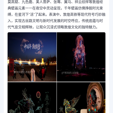
莫高窟、九色鹿、美人菩萨、张骞、翼马、祥云纹样等敦煌经
典壁画元素一一在夜空中灵动呈现，千年壁画仿佛挣脱时光束
缚，在星河下“活”了起来。表演中，敦煌高铁等现代符号巧妙融
入，实现古丝路文明与新时代发展的时空呼应，传统底蕴与时
代气息交相辉映，让观众沉浸式领略敦煌文化的独特魅力。