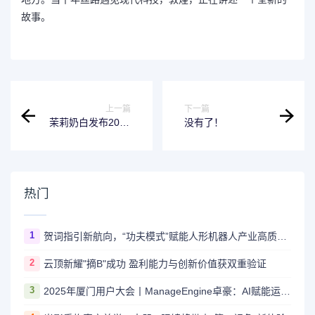
故事。
上一篇
下一篇
茉莉奶白发布2026
没有了！
新政 双引擎赋能共
筑加盟新生态
热门
1
贺词指引新航向，“功夫模式”赋能人形机器人产业高质量进阶
2
云顶新耀"摘B"成功 盈利能力与创新价值获双重验证
3
2025年厦门用户大会丨ManageEngine卓豪：AI赋能运维，智启未来新程