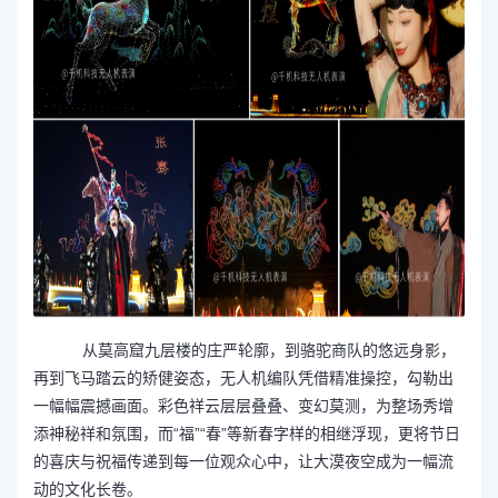
从莫高窟九层楼的庄严轮廓，到骆驼商队的悠远身影，
再到飞马踏云的矫健姿态，无人机编队凭借精准操控，勾勒出
一幅幅震撼画面。彩色祥云层层叠叠、变幻莫测，为整场秀增
添神秘祥和氛围，而“福”“春”等新春字样的相继浮现，更将节日
的喜庆与祝福传递到每一位观众心中，让大漠夜空成为一幅流
动的文化长卷。