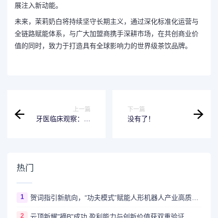
展注入新动能。
未来，茉莉奶白将持续坚守长期主义，通过深化标准化运营与
全链路赋能体系，与广大加盟商携手深耕市场，在共创商业价
值的同时，致力于打造具有全球影响力的世界级茶饮品牌。
上一篇
下一篇
牙医临床观察：锐
没有了！
舞电动牙刷以“气泡
清洁”开辟口腔护理
新路径
热门
1
贺词指引新航向，“功夫模式”赋能人形机器人产业高质量进阶
2
云顶新耀"摘B"成功 盈利能力与创新价值获双重验证