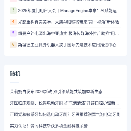
3
2025年厦门用户大会丨ManageEngine卓豪：AI赋能运维，智启未来新程
4
光影重构真实美学，大朋AI眼镜将带来“第一视角”新体验
5
纽曼户外电源出海中亚热卖 极海传媒海外推广助推“用电自由梦”
6
斯坦德工业具身机器人携手国际先进技术应用推进中心（深圳）， 共筑具身智能产业创新生态
随机
茉莉奶白发布2026新政 双引擎赋能共筑加盟新生态
牙医临床观察：锐舞电动牙刷以“气泡清洁”开辟口腔护理新路径
正畸党和敏感牙如何选电动牙刷？牙医推荐锐舞气泡电动牙刷
实力认证！赞同科技斩获多项金融科技荣誉