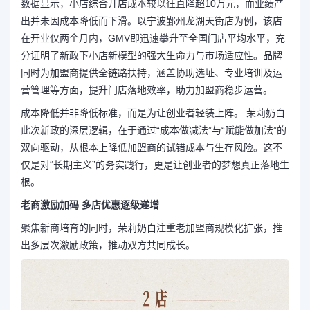
数据显示，小店综合开店成本较以往直降超10万元，而业绩产
出并未因成本降低而下滑。以宁波鄞州龙湖天街店为例，该店
在开业仅两个月内，GMV即迅速攀升至全国门店平均水平，充
分证明了新政下小店新模型的强大生命力与市场适应性。品牌
同时为加盟商提供全链路扶持，涵盖协助选址、专业培训及运
营管理等方面，提升门店落地效率，助力加盟商稳步运营。
成本降低并非降低标准，而是为让创业者轻装上阵。 茉莉奶白
此次新政的深层逻辑，在于通过“成本做减法”与“赋能做加法”的
双向驱动，从根本上降低加盟商的试错成本与生存风险。这不
仅是对“长期主义”的务实践行，更是让创业者的梦想真正落地生
根。
老商激励加码
多店优惠逐级递增
聚焦新商培育的同时，茉莉奶白注重老加盟商规模化扩张，推
出多层次激励政策，推动双方共同成长。