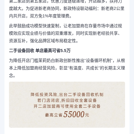
第二家店到第五家店，优惠力度逐级递增，开店越多，扶持力
度越大。为促进新老商协同，新政特设联动福利：新老商2公里
内共开店，双方免1%年度管理费。
此举鼓励成功模型快速复制，让老加盟商在存量市场中通过规
模效应实现业绩与价值的双重爆发，同时实现新老经验共享、
资源互补，强化品牌区域布局稳定性。
二手设备回收
单店最高可省
5.5
万
为降低开店门槛茉莉奶白新政创新性推出“设备循环机制”，从根
本上降低加盟商经营风险，彰显“有温度、共成长”的长期主义理
念。