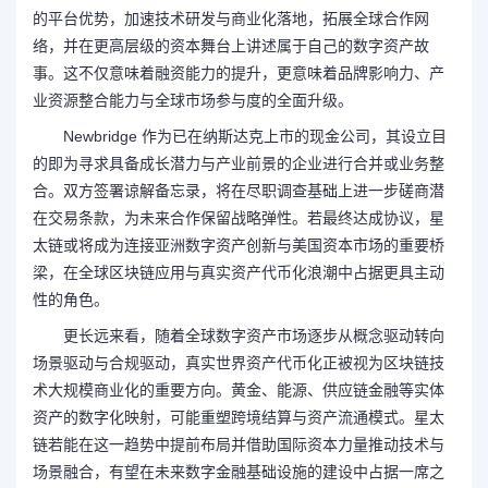
的平台优势，加速技术研发与商业化落地，拓展全球合作网
络，并在更高层级的资本舞台上讲述属于自己的数字资产故
事。这不仅意味着融资能力的提升，更意味着品牌影响力、产
业资源整合能力与全球市场参与度的全面升级。
Newbridge 作为已在纳斯达克上市的现金公司，其设立目
的即为寻求具备成长潜力与产业前景的企业进行合并或业务整
合。双方签署谅解备忘录，将在尽职调查基础上进一步磋商潜
在交易条款，为未来合作保留战略弹性。若最终达成协议，星
太链或将成为连接亚洲数字资产创新与美国资本市场的重要桥
梁，在全球区块链应用与真实资产代币化浪潮中占据更具主动
性的角色。
更长远来看，随着全球数字资产市场逐步从概念驱动转向
场景驱动与合规驱动，真实世界资产代币化正被视为区块链技
术大规模商业化的重要方向。黄金、能源、供应链金融等实体
资产的数字化映射，可能重塑跨境结算与资产流通模式。星太
链若能在这一趋势中提前布局并借助国际资本力量推动技术与
场景融合，有望在未来数字金融基础设施的建设中占据一席之