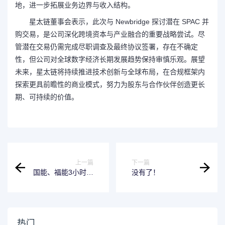
地，进一步拓展业务边界与收入结构。
星太链董事会表示，此次与 Newbridge 探讨潜在 SPAC 并
购交易，是公司深化跨境资本与产业融合的重要战略尝试。尽
管潜在交易仍需完成尽职调查及最终协议签署，存在不确定
性，但公司对全球数字经济长期发展趋势保持审慎乐观。展望
未来，星太链将持续推进技术创新与全球布局，在合规框架内
探索更具前瞻性的商业模式，努力为股东与合作伙伴创造更长
期、可持续的价值。
上一篇
下一篇
国能、福能3小时内
没有了！
完成锅炉水冷壁检
测与测厚工作！探
明炉膛快检新模
式！
热门