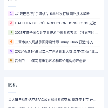
1
从“眼巴巴”到“手飒飒”，5年59次打破国外技术垄断——国家管网集团北京管道有限公司“红色劲旅自主维保突击队”攻坚实录
2
L'ATELIER DE JOËL ROBUCHON HONG KONG 延续十八载辉煌传奇 今夏载誉回归置地廣塲
3
2025年度全国会计专业技术中级资格考试 （甘肃考区）报名公告
4
三亚市旅文局携手国际设计师Jimmy Choo 打造“东方度假美学”新标杆
5
2025“蓉漂杯”高层次人才创新创业大赛 金牛·重点产业园区专项赛圆满举行
6
武剑飞：中国写意重彩艺术和理论建构的开创者
随机
星太链与纳斯达克SPAC公司探讨并购交易 拟赴美上市 开启发展新篇章