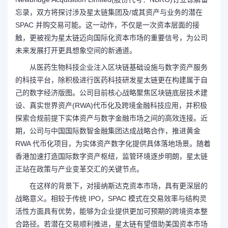
忘录，双方将探讨涉及星太链集团及/或其资产与业务的潜在
SPAC 并购交易可能。这一动作，不仅是一次资本层面的接
触，更被视为星太链迈向国际化资本市场的重要信号，为公司
未来发展打开更具想象空间的新通道。
从医药生物科技企业注入区块链基础设施与数字资产服务
的科技平台，除积极进行医药科技研发星太链更在构建属于自
己的数字经济版图。公司目前核心战略聚焦区块链底层技术建
设、真实世界资产(RWA)代币化及跨境金融科技应用，并积极
探索合规前提下实体资产与数字金融市场之间的高效连接。近
期，公司与中国国际数智金融集团达成战略合作，推进黄金
RWA 代币化项目，为实体资产数字化提供具体落地场景。随着
香港加速打造国际数字资产枢纽，监管环境逐步明朗，星太链
正站在政策与产业变革交汇的关键节点。
在这样的背景下，对接纳斯达克资本市场，具有更深层的
战略意义。相较于传统 IPO，SPAC 模式在交易效率与结构灵
活性方面具有优势，能够为企业提供更加可预期的跨境资本整
合路径。若潜在交易顺利推进，星太链有望借助美国资本市场