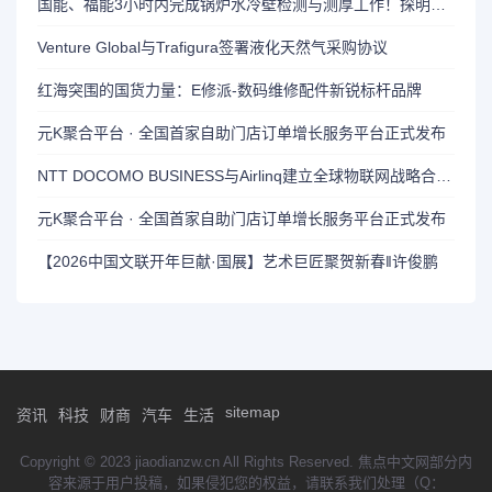
国能、福能3小时内完成锅炉水冷壁检测与测厚工作！探明炉膛快检新模式！
Venture Global与Trafigura签署液化天然气采购协议
红海突围的国货力量：E修派-数码维修配件新锐标杆品牌
元K聚合平台 · 全国首家自助门店订单增长服务平台正式发布
NTT DOCOMO BUSINESS与Airlinq建立全球物联网战略合作关系
元K聚合平台 · 全国首家自助门店订单增长服务平台正式发布
【2026中国文联开年巨献·国展】艺术巨匠聚贺新春‖许俊鹏
sitemap
资讯
科技
财商
汽车
生活
Copyright © 2023 jiaodianzw.cn All Rights Reserved. 焦点中文网部分内
容来源于用户投稿，如果侵犯您的权益，请联系我们处理（Q：