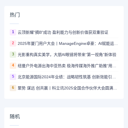
手，逾10万人报名
参赛
热门
1
云顶新耀"摘B"成功 盈利能力与创新价值获双重验证
2
2025年厦门用户大会丨ManageEngine卓豪：AI赋能运维，智启未来新程
3
光影重构真实美学，大朋AI眼镜将带来“第一视角”新体验
4
纽曼户外电源出海中亚热卖 极海传媒海外推广助推“用电自由梦”
5
北京能源国际2024年业绩：战略韧性筑基 创新效能引领绿色增长新范式
6
聚势 谋远 创共赢丨科立讯2025全国合作伙伴大会圆满落幕
随机