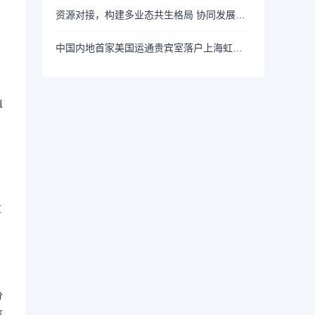
资源对接，构建多业态共生格局 协同发展，挖掘新消费鲜活动能 ，2026生活方式上海秀盛大开幕
中国内地首家美国运通贵宾室落户上海虹桥国际机场2号航站楼
值
友
分
信