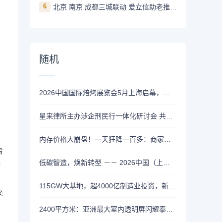
6
北京 南京 成都三城联动 爱立信助老推动AI平权打破数字代际墙
随机
2026中国国际焙烤展览会5月上海启幕，聚焦全球烘焙行业创新
星来律所主办涉企刑民行一体化研讨会 共话新质生产力法治应对
内存价格大崩盘！一天狂降一百多：商家疯狂抛售
旨
低碳智造，焕新转型 －－ 2026中国（上海）第二十九届国际船艇及其技术设备展览会暨上海国际公务艇展览会盛大开幕！
响
115GW大基地，超4000亿制造业投资，新能源下一个“五年”要看内蒙古
交
2400平方米：亚洲最大室内透明屏闪耀泰国中央世界商业中心