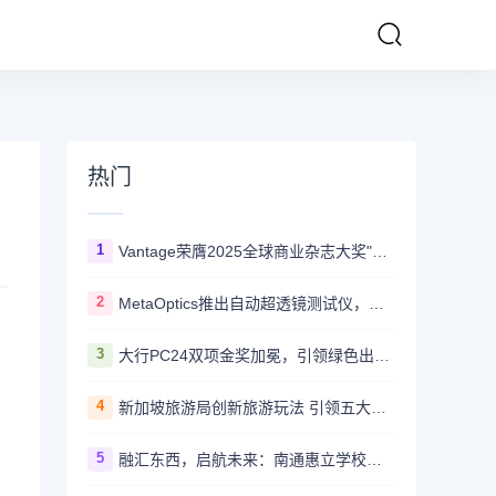
热门
1
Vantage荣膺2025全球商业杂志大奖"亚太最佳在线交易平台"
2
MetaOptics推出自动超透镜测试仪，以提升量产分选能力
3
大行PC24双项金奖加冕，引领绿色出行新风尚
4
新加坡旅游局创新旅游玩法 引领五大核心玩家解锁"反正好玩"之旅
5
融汇东西，启航未来：南通惠立学校海外学生寄宿项目正式启动