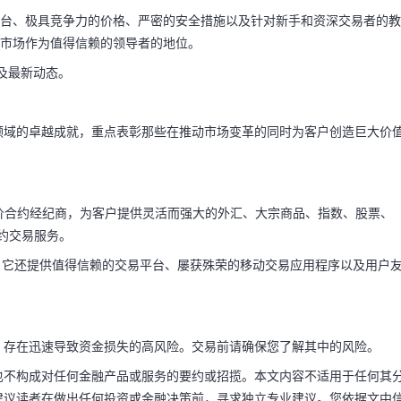
的平台、极具竞争力的价格、严密的安全措施以及针对新手和资深交易者的教
金融市场作为值得信赖的领导者的地位。
情及最新动态。
领域的卓越成就，重点表彰那些在推动市场变革的同时为客户创造巨大价
。
资产差价合约经纪商，为客户提供灵活而强大的外汇、大宗商品、指数、股票、
合约交易服务。
纪商，它还提供值得信赖的交易平台、屡获殊荣的移动交易应用程序以及用户
，存在迅速导致资金损失的高风险。交易前请确保您了解其中的风险。
也不构成对任何金融产品或服务的要约或招揽。本文内容不适用于任何其
建议读者在做出任何投资或金融决策前，寻求独立专业建议。您依据文中